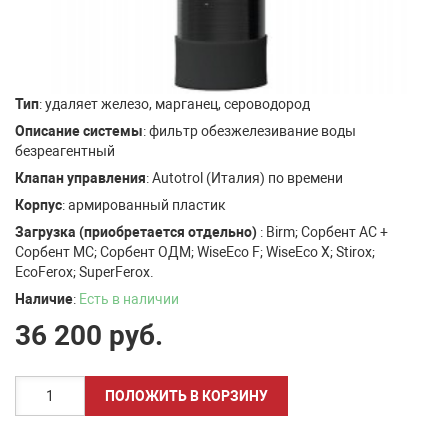
Тип
: удаляет железо, марганец, сероводород
Описание системы
: фильтр обезжелезивание воды
безреагентный
Клапан управления
: Autotrol (Италия) по времени
Корпус
: армированный пластик
Загрузка (приобретается отдельно)
: Birm; Сорбент АC +
Сорбент МС; Сорбент ОДМ; WiseEco F; WiseEco X; Stirox;
EcoFerox; SuperFerox.
Наличие
:
Есть в наличии
36 200
руб.