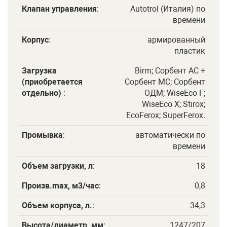
Клапан управления
:
Autotrol (Италия) по
времени
Корпус
:
армированный
пластик
Загрузка
Birm; Сорбент АC +
(приобретается
Сорбент МС; Сорбент
отдельно)
:
ОДМ; WiseEco F;
WiseEco X; Stirox;
EcoFerox; SuperFerox.
Промывка
:
автоматически по
времени
Объем загрузки, л
:
18
Произв.maх, м3/час
:
0,8
Объем корпуса, л.
:
34,3
Высота/диаметр, мм
:
1247/207