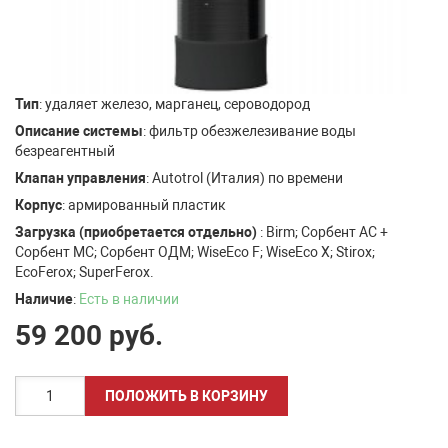
Тип
: удаляет железо, марганец, сероводород
Описание системы
: фильтр обезжелезивание воды
безреагентный
Клапан управления
: Autotrol (Италия) по времени
Корпус
: армированный пластик
Загрузка (приобретается отдельно)
: Birm; Сорбент АC +
Сорбент МС; Сорбент ОДМ; WiseEco F; WiseEco X; Stirox;
EcoFerox; SuperFerox.
Наличие
:
Есть в наличии
59 200
руб.