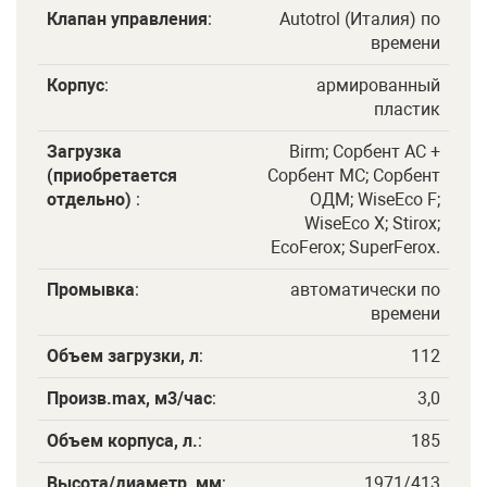
Клапан управления
:
Autotrol (Италия) по
времени
Корпус
:
армированный
пластик
Загрузка
Birm; Сорбент АC +
(приобретается
Сорбент МС; Сорбент
отдельно)
:
ОДМ; WiseEco F;
WiseEco X; Stirox;
EcoFerox; SuperFerox.
Промывка
:
автоматически по
времени
Объем загрузки, л
:
112
Произв.maх, м3/час
:
3,0
Объем корпуса, л.
:
185
Высота/диаметр, мм
:
1971/413