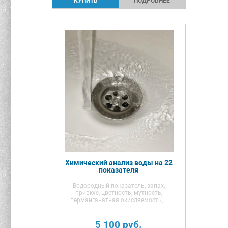
ПОДРОБНЕЕ
Химический анализ воды на 22
показателя
Водородный показатель, запах,
привкус, цветность, мутность,
перманганатная окисляемость,...
5 100
руб.