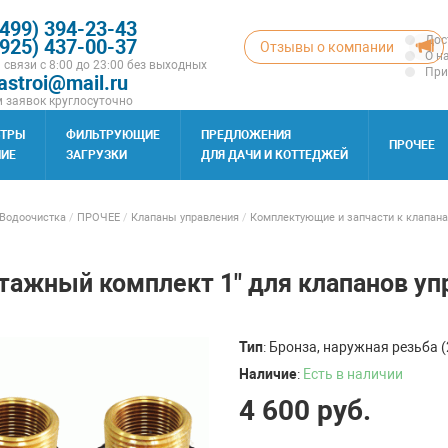
(499) 394-23-43
Дос
(925) 437-00-37
Отзывы о компании
О н
 связи с 8:00 до 23:00 без выходных
При
astroi@mail.ru
 заявок круглосуточно
ЬТРЫ
ФИЛЬТРУЮЩИЕ
ПРЕДЛОЖЕНИЯ
ПРОЧЕЕ
ИЕ
ЗАГРУЗКИ
ДЛЯ ДАЧИ И КОТТЕДЖЕЙ
Водоочистка
/
ПРОЧЕЕ
/
Клапаны управления
/
Комплектующие и запчасти к клапана
ажный комплект 1" для клапанов упр
Тип
: Бронза, наружная резьба (
Наличие
:
Есть в наличии
4 600
руб.