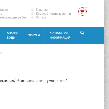
0
тавка
Главная
ас
Корпоративные клиенты
меры наших работ
Оплата
АНАЛИЗ
КОНТАКТНАЯ
УСЛУГИ
ВОДЫ
ИНФОРМАЦИЯ
ие
ветлителя/обезжелезивателя, умягчителя/