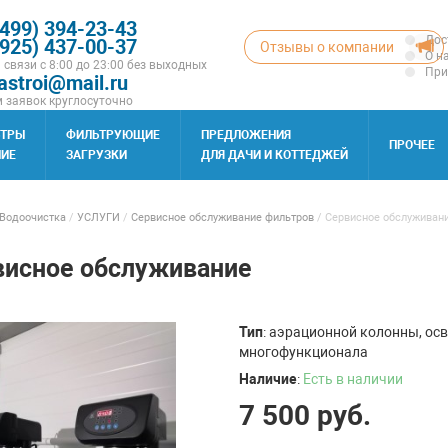
(499) 394-23-43
Дос
(925) 437-00-37
Отзывы о компании
О н
 связи с 8:00 до 23:00 без выходных
При
astroi@mail.ru
 заявок круглосуточно
ЬТРЫ
ФИЛЬТРУЮЩИЕ
ПРЕДЛОЖЕНИЯ
ПРОЧЕЕ
ИЕ
ЗАГРУЗКИ
ДЛЯ ДАЧИ И КОТТЕДЖЕЙ
Водоочистка
/
УСЛУГИ
/
Сервисное обслуживание фильтров
/
Сервисное обслуживан
висное обслуживание
Тип
: аэрационной колонны, ос
многофункционала
Наличие
:
Есть в наличии
7 500
руб.