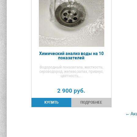
Химический анализ воды на 10
показателей
Водородный показатель, жесткость,
сероводород, железо,запах, привкус,
цветность,...
2 900
руб.
ПОДРОБНЕЕ
← Акц