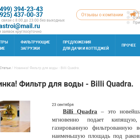
(499) 394-23-43
Дос
(925) 437-00-37
Отзывы о компании
О н
 связи с 8:00 до 23:00 без выходных
При
astroi@mail.ru
 заявок круглосуточно
ЬТРЫ
ФИЛЬТРУЮЩИЕ
ПРЕДЛОЖЕНИЯ
ПРОЧЕЕ
ИЕ
ЗАГРУЗКИ
ДЛЯ ДАЧИ И КОТТЕДЖЕЙ
Статьи
/
Новинка! Фильтр для воды - Billi Quadra.
нка! Фильтр для воды - Billi Quadra.
23 сентября
Billi Quadra
– это новейша
мгновенно подает кипящую,
газированную фильтрованную в
наименьшую площадь под раков