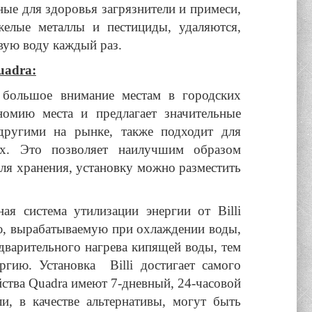
сные для здоровья загрязнители и примеси,
желые металлы и пестициды, удаляются,
вую воду каждый раз.
uadra:
т большое внимание местам в городских
номию места и предлагает значительные
другими на рынке, также подходит для
х. Это позволяет наилучшим образом
для хранения, установку можно разместить
ная система утилизации энергии от Billi
ию, вырабатываемую при охлаждении воды,
едварительного нагрева кипящей воды, тем
гию. Установка Billi достигает самого
йства Quadra имеют 7-дневный, 24-часовой
и, в качестве альтернативы, могут быть