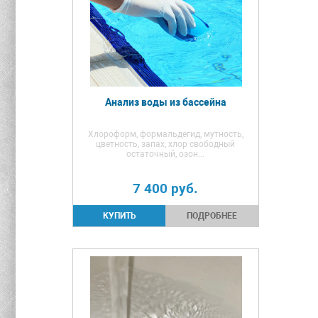
Анализ воды из бассейна
Хлороформ, формальдегид, мутность,
цветность, запах, хлор свободный
остаточный, озон...
7 400
руб.
ПОДРОБНЕЕ