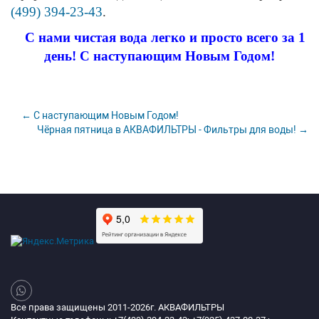
(499) 394-23-43
.
С нами чистая вода легко и просто всего за 1
день! С наступающим Новым Годом!
← С наступающим Новым Годом!
Чёрная пятница в АКВАФИЛЬТРЫ - Фильтры для воды! →
Все права защищены 2011-2026г. АКВАФИЛЬТРЫ