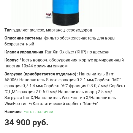
Тип
: удаляет железо, марганец, сероводород
Описание системы
: фильтр обезжелезиватель для воды
безреагентный
Клапан управления
: RunXin Oxidizer (КНР) по времени
Корпус
: Часть водооч. оборудования: корпус армированный
пластик 10х44 с зимним сливом
Загрузка (приобретается отдельно)
: Наполнитель Birm
A8006/ Наполнитель Stirox, фракция 0.3-1 мм/Сорбент "МС"
фракция 0,7-1,4 мм/Сорбент "АС" фракция 0,3-0,7 мм/ Сорбент
"ОДМ" фракция 2.0-5.0 мм/ Наполнитель кварц 2-5 мм/
Загрузка IronX/Наполнитель WiseEco тип X/Наполнитель
WiseEco тип F/Каталитический сорбент "Non-Fe"
Наличие
:
Есть в наличии
34 900
руб.