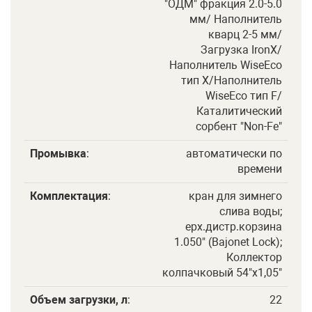
"ОДМ" фракция 2.0-5.0
мм/ Наполнитель
кварц 2-5 мм/
Загрузка IronX/
Наполнитель WiseEco
тип X/Наполнитель
WiseEco тип F/
Каталитический
сорбент "Non-Fe"
Промывка
:
автоматически по
времени
Комплектация
:
кран для зимнего
слива воды;
ерх.дистр.корзина
1.050" (Bajonet Lock);
Коллектор
колпачковый 54"х1,05"
Объем загрузки, л
:
22