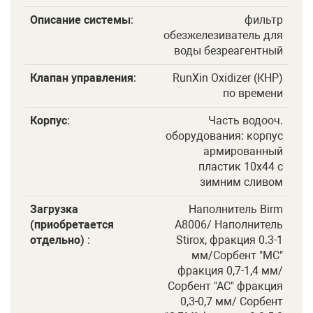
Описание системы
:
фильтр
обезжелезиватель для
воды безреагентный
Клапан управления
:
RunXin Oxidizer (КНР)
по времени
Корпус
:
Часть водооч.
оборудования: корпус
армированный
пластик 10х44 с
зимним сливом
Загрузка
Наполнитель Birm
(приобретается
A8006/ Наполнитель
отдельно)
:
Stirox, фракция 0.3-1
мм/Сорбент "МС"
фракция 0,7-1,4 мм/
Сорбент "АС" фракция
0,3-0,7 мм/ Сорбент