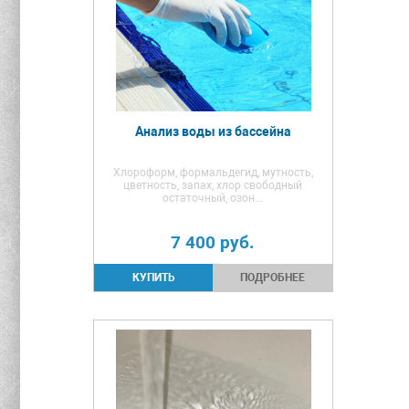
Анализ воды из бассейна
Хлороформ, формальдегид, мутность,
цветность, запах, хлор свободный
остаточный, озон...
7 400
руб.
ПОДРОБНЕЕ